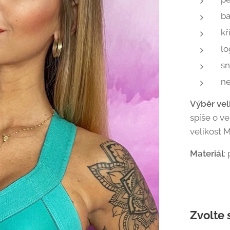
b
kř
lo
sn
ne
Výběr
vel
spíše o ve
velikost M
Materiál
:
Zvolte 