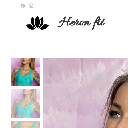
Heron
fit