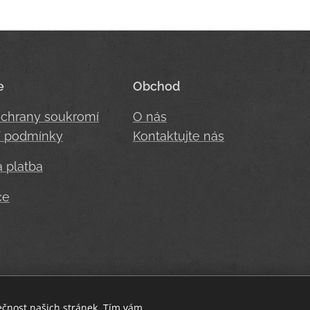
e
Obchod
ochrany soukromí
O nás
 podmínky
Kontaktujte nás
 platba
ce
Heron fit - buď stylová i při sportu.
ečnost našich stránek. Tím vám