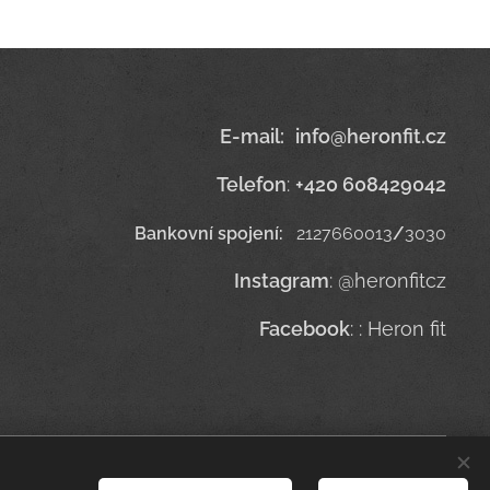
E-mail
:
info@heronfit.cz
Telefon
:
+420 608429042
Bankovní spojení:
2127660013
/
3030
Instagram
: @heronfitcz
Facebook
: : Heron fit