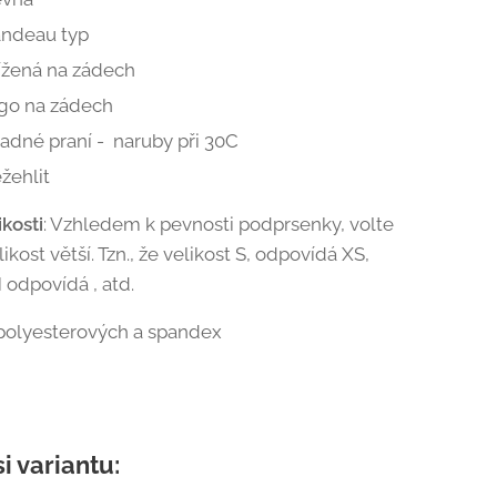
andeau typ
ížená na zádech
go na zádech
adné praní - naruby při 30C
žehlit
ikosti
: Vzhledem k pevnosti podprsenky, volte
likost větší. Tzn., že velikost S, odpovídá XS,
 odpovídá , atd.
 polyesterových a spandex
si variantu: