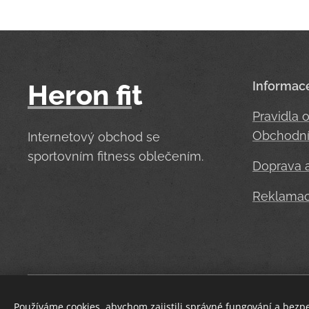
Heron
fi
t
Informac
Pravidla 
Obchodní
Internetový obchod se
sportovním fitness oblečením.
Doprava a
Reklama
Používáme cookies, abychom zajistili správné fungování a bezp