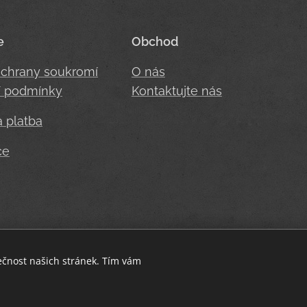
e
Obchod
ochrany soukromí
O nás
 podmínky
Kontaktujte nás
 platba
ce
Heron fit - buď stylová i při sportu.
ečnost našich stránek. Tím vám
Cookies
Copyright 2021 HERONFIT.CZ . Všechna práva
vyhrazena.