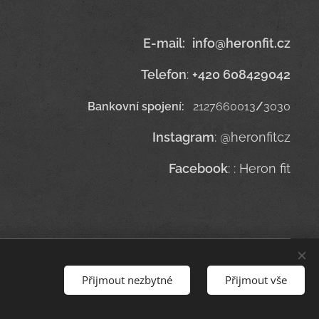
E-mail
:
info@heronfit.cz
Telefon
:
+420 608429042
Bankovní spojení:
2127660013
/
3030
Instagram
: @heronfitcz
Facebook
: : Heron fit
Přijmout nezbytné
Přijmout vše