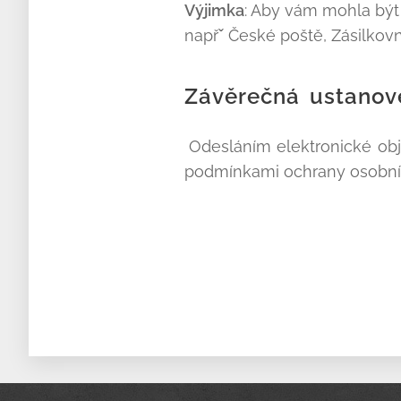
Výjimka
: Aby vám mohla bý
napřˇ České poště, Zásilkovn
Závěrečná
ustanov
Odesláním elektronické obj
podmínkami ochrany osobních