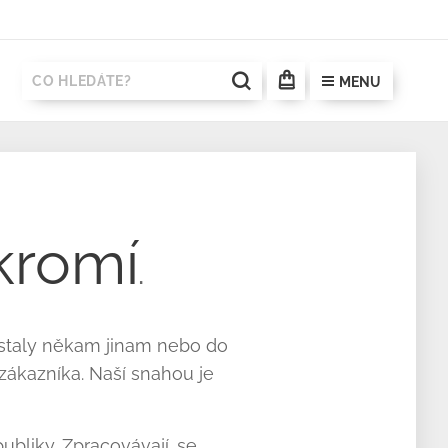
MENU
kromí
.
ostaly někam jinam nebo do
zákazníka. Naší snahou je
bliky. Zpracovávají. se