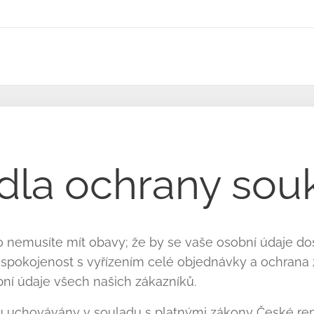
dla
ochrany sou
to nemusíte mít obavy; že by se vaše osobní údaje d
e spokojenost s vyřízením celé objednávky a ochrana 
ní údaje všech našich zákazníků.
 uchovávány v souladu s platnými zákony České repu