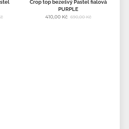
stel
Crop top bezešvý Pastel fialová
PURPLE
410,00
Kč
č
690,00
Kč