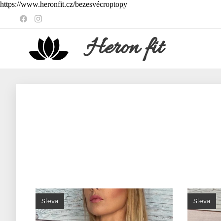
https://www.heronfit.cz/bezesvécroptopy
Heron
fit
Sleva
Sleva