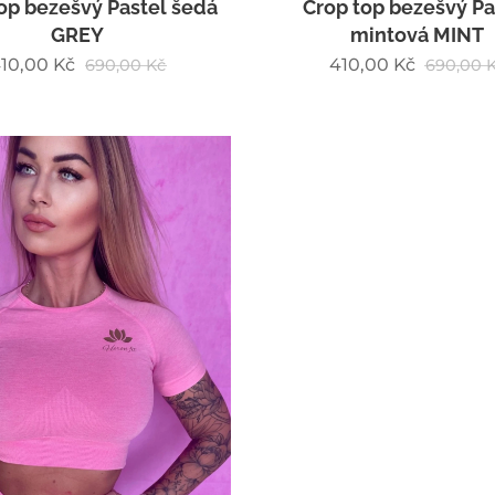
Crop top bezešvý Pa
op bezešvý Pastel šedá
mintová MINT
GREY
410,00
Kč
10,00
Kč
690,00
K
690,00
Kč