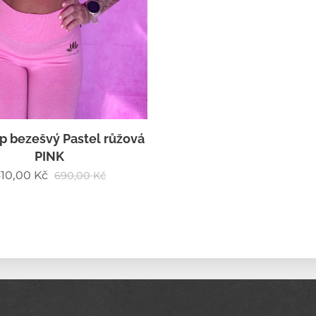
p bezešvý Pastel růžová
PINK
10,00
Kč
690,00
Kč