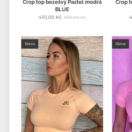
Crop top bezešvý Pastel modrá
Crop t
BLUE
410,00
Kč
4
690,00
Kč
Sleva
Sleva