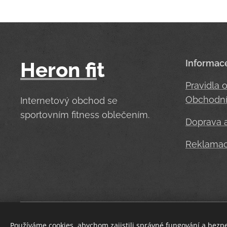
Heron
fi
t
Informac
Pravidla 
Obchodní
Internetový obchod se
sportovním fitness oblečením.
Doprava a
Reklama
Používáme cookies, abychom zajistili správné fungování a bezp