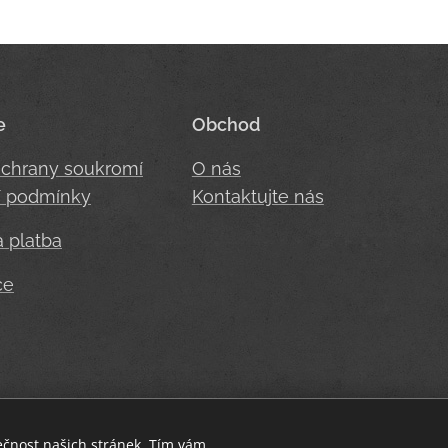
e
Obchod
ochrany soukromí
O nás
 podmínky
Kontaktujte nás
 platba
ce
Heron fit - buď stylová i při sportu.
ečnost našich stránek. Tím vám