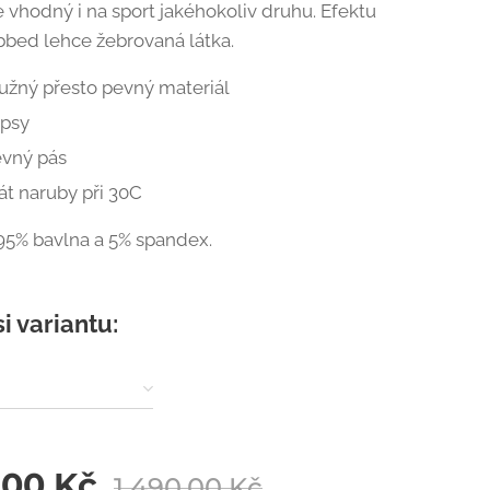
e vhodný i na sport jakéhokoliv druhu. Efektu
bbed lehce žebrovaná látka.
užný přesto pevný materiál
apsy
vný pás
át naruby při 30C
 95% bavlna a 5% spandex.
si variantu:
,00
Kč
1 490,00
Kč