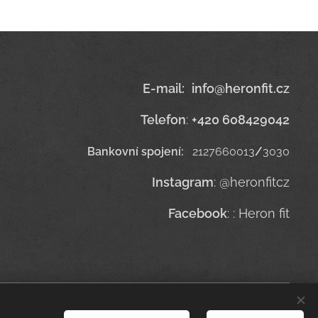
E-mail
:
info@heronfit.cz
Telefon
:
+420 608429042
Bankovní spojení:
2127660013
/
3030
Instagram
: @heronfitcz
Facebook
: : Heron fit