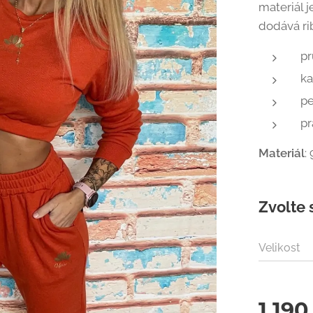
materiál j
dodává ri
pr
k
pe
pr
Materiál
:
Zvolte 
Velikost
1 190