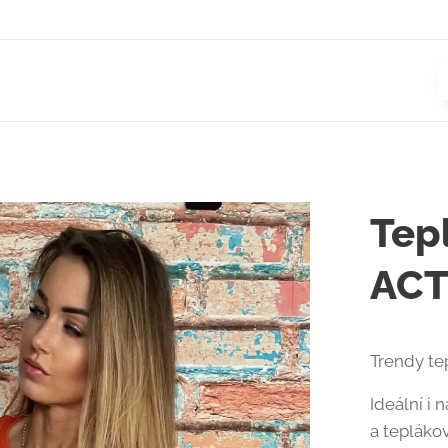
Tep
ACT
Trendy te
Ideální i 
a tepláko