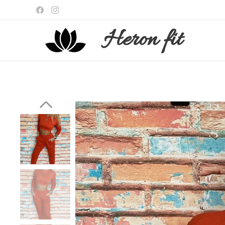
Heron
fit