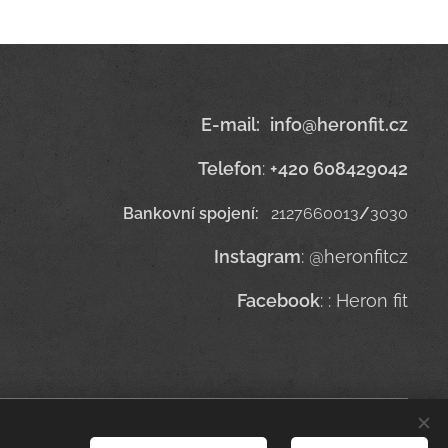
E-mail
:
info@heronfit.cz
Telefon
:
+420 608429042
Bankovní spojení:
2127660013
/
3030
Instagram
: @heronfitcz
Facebook
: : Heron fit