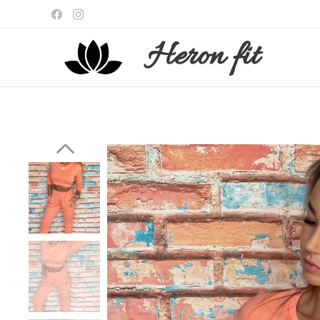
Heron
fit