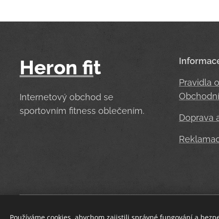
Heron
fi
t
Informac
Pravidla 
Obchodní
Internetový obchod se
sportovním fitness oblečením.
Doprava a
Reklama
Používáme cookies, abychom zajistili správné fungování a bezp