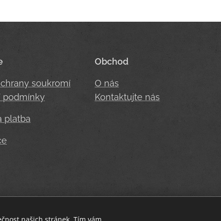
e
Obchod
ochrany soukromí
O nás
 podmínky
Kontaktujte nás
 platba
ce
Heron fit - buď stylová i při sportu.
ečnost našich stránek. Tím vám