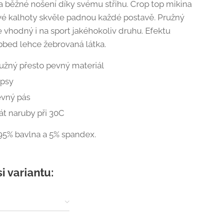
na běžné nošení díky svému střihu. Crop top mikina
vé kalhoty skvěle padnou každé postavě. Pružný
e vhodný i na sport jakéhokoliv druhu. Efektu
bbed lehce žebrovaná látka.
užný přesto pevný materiál
apsy
vný pás
át naruby při 30C
 95% bavlna a 5% spandex.
si variantu: