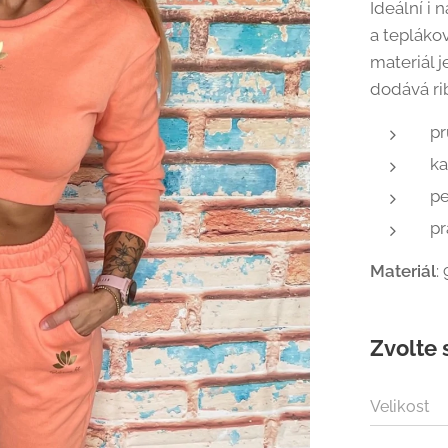
Ideální i 
a tepláko
materiál j
dodává ri
pr
k
pe
pr
Materiál
:
Zvolte 
Velikost