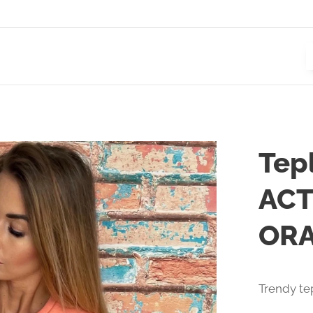
Tep
ACT
OR
Trendy te